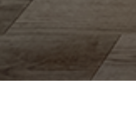
Aliance Bat, votre entreprise de
rénovation à Andrésy, experte en
rénovation intérieure en Île-de-France
À vos côtés à Andrésy et dans toute la région