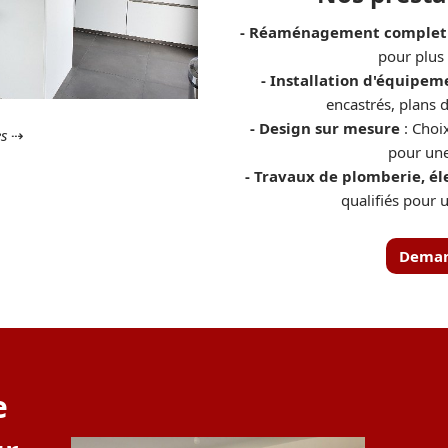
- Réaménagement complet 
pour plus 
- Installation d'équipe
encastrés, plans 
- Design sur mesure
: Choix
ès
⇢
pour une
- Travaux de plomberie, éle
qualifiés pour 
Deman
e