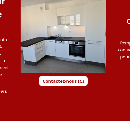
ur
e
votre
Remp
Bat
conta
s
pour
 la
nnent
e
Contactez-nous ICI
vis