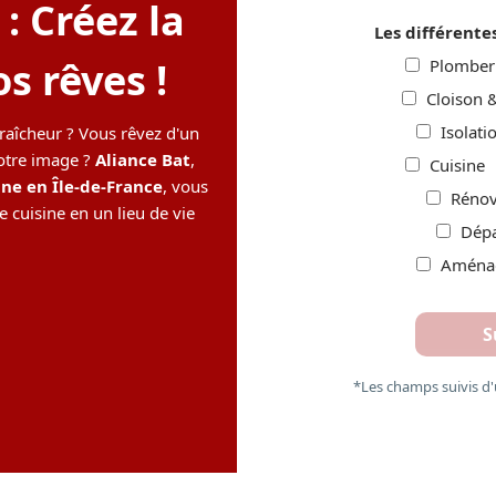
: Créez la
Les différente
s rêves !
Plomber
Cloison 
Isolati
fraîcheur ? Vous rêvez d'un
otre image ?
Aliance Bat
,
Cuisine
ine en Île-de-France
, vous
Rénov
cuisine en un lieu de vie
Dép
Aménag
S
*Les champs suivis d'