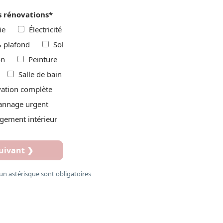
s rénovations
*
ie
Électricité
& plafond
Sol
on
Peinture
Salle de bain
ation complète
annage urgent
ement intérieur
uivant ❯
un astérisque sont obligatoires