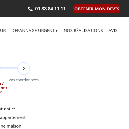
01 88 84 11 11
OBTENIR MON DEVIS
EUR
DÉPANNAGE URGENT
NOS RÉALISATIONS
AVIS
2
Vos coordonnées
 /
nt /
ge
 est :
*
appartement
ne maison