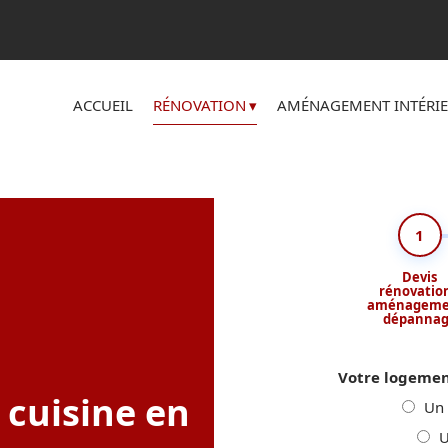
ACCUEIL
RÉNOVATION
AMÉNAGEMENT INTÉRI
1
Devis
rénovation
aménageme
dépanna
Votre logement
 cuisine en
Un 
U