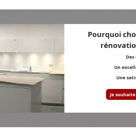
Pourquoi choi
rénovatio
Des 
Un excell
Une sati
Je souhaite