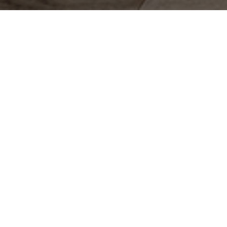
Entreprise de rénovation Vauréal
À la recherche d’une
entreprise de rénovation
à
Vauréal, il est essentiel de savoir comment choisir le bon
partenaire, connaître l’étendue des
prestations
proposées
, et s’informer sur les délais de réalisation.
Faites confiance à des experts capables de valoriser votre
bien tout en respectant vos attentes et votre budget.
Pourquoi choisir une entreprise de
rénovation à Vauréal ?
Faire appel à une
entreprise de rénovation
à Vauréal,
c'est s'assurer d'une expertise locale et d'un
accompagnement sur-mesure pour vos projets.
En confiant votre bien à des professionnels reconnus,
vous optimisez la valorisation de votre patrimoine tout
en bénéficiant de conseils avisés adaptés à vos attentes