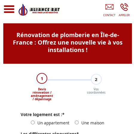
Entreprise De Rénovation Île-De-France
Rénovation de plomberie en Île-de-
France : Offrez une nouvelle vie à vos
installations !
1
2
Devis
Vos
rénovation /
coordonnées
aménagement
/ dépannage
Votre logement est :
*
Un appartement
Une maison